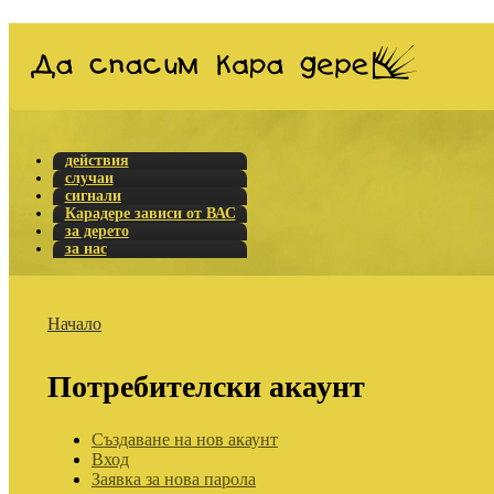
действия
случаи
сигнали
Карадере зависи от ВАС
за дерето
за нас
Начало
Потребителски акаунт
Създаване на нов акаунт
Вход
Заявка за нова парола