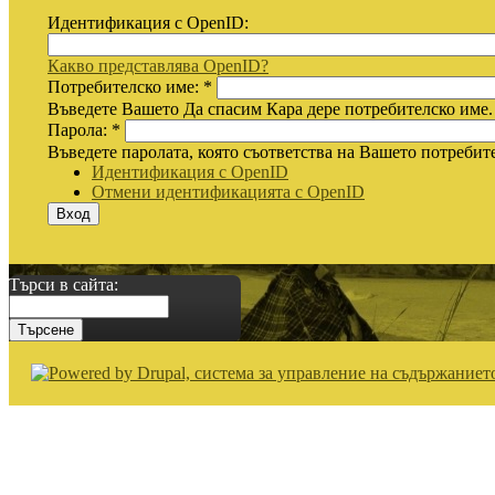
Идентификация с OpenID:
Какво представлява OpenID?
Потребителско име:
*
Въведете Вашето Да спасим Кара дере потребителско име.
Парола:
*
Въведете паролата, която съответства на Вашето потребит
Идентификация с OpenID
Отмени идентификацията с OpenID
Търси в сайта: