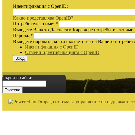
Идентификация с OpenID:
Какво представлява OpenID?
Потребителско име:
*
Въведете Вашето Да спасим Кара дере потребителско име.
Парола:
*
Въведете паролата, която съответства на Вашето потребит
Идентификация с OpenID
Отмени идентификацията с OpenID
Търси в сайта: