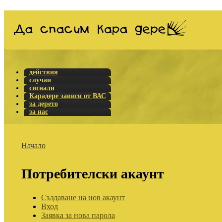
действия
случаи
сигнали
Карадере зависи от ВАС
за дерето
за нас
Начало
Потребителски акаунт
Създаване на нов акаунт
Вход
Заявка за нова парола