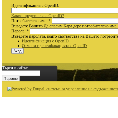
Идентификация с OpenID:
Какво представлява OpenID?
Потребителско име:
*
Въведете Вашето Да спасим Кара дере потребителско име.
Парола:
*
Въведете паролата, която съответства на Вашето потребит
Идентификация с OpenID
Отмени идентификацията с OpenID
Търси в сайта: