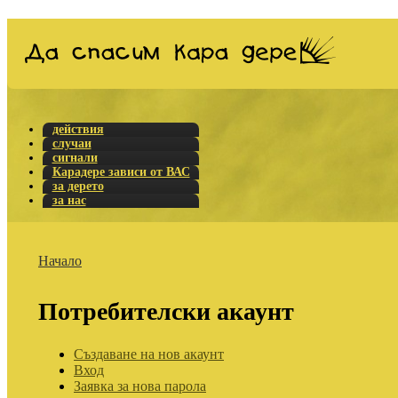
действия
случаи
сигнали
Карадере зависи от ВАС
за дерето
за нас
Начало
Потребителски акаунт
Създаване на нов акаунт
Вход
Заявка за нова парола