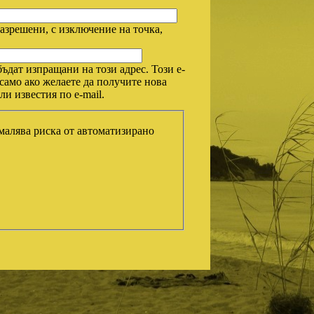
азрешени, с изключение на точка,
ъдат изпращани на този адрес. Този e-
само ако желаете да получите нова
и известия по e-mail.
амалява риска от автоматизирано