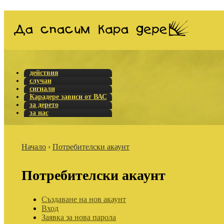
действия
случаи
сигнали
Карадере зависи от ВАС
за дерето
за нас
Начало
›
Потребителски акаунт
Потребителски акаунт
Създаване на нов акаунт
Вход
Заявка за нова парола