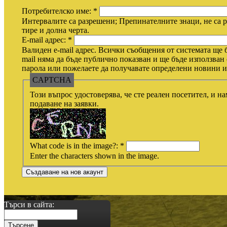
Потребителско име:
*
Интервалите са разрешени; Препинателните знаци, не са р
тире и долна черта.
E-mail адрес:
*
Валиден e-mail адрес. Всички съобщения от системата ще б
mail няма да бъде публично показван и ще бъде използван 
парола или пожелаете да получавате определени новини ил
CAPTCHA
Този въпрос удостоверява, че сте реален посетител, и н
подаване на заявки.
What code is in the image?:
*
Enter the characters shown in the image.
Търси в сайта: