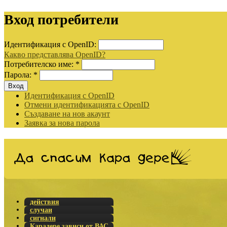
Вход потребители
Идентификация с OpenID:
Какво представлява OpenID?
Потребителско име:
*
Парола:
*
Идентификация с OpenID
Отмени идентификацията с OpenID
Създаване на нов акаунт
Заявка за нова парола
действия
случаи
сигнали
Карадере зависи от ВАС