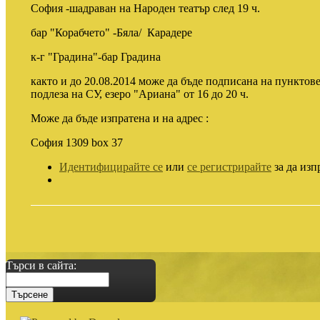
София -шадраван на Народен театър след 19 ч.
бар "Корабчето" -Бяла/ Карадере
к-г "Градина"-бар Градина
както и до 20.08.2014 може да бъде подписана на пунктове
подлеза на СУ, езеро "Ариана" от 16 до 20 ч.
Може да бъде изпратена и на адрес :
София 1309 box 37
Идентифицирайте се
или
се регистрирайте
за да изп
Търси в сайта: