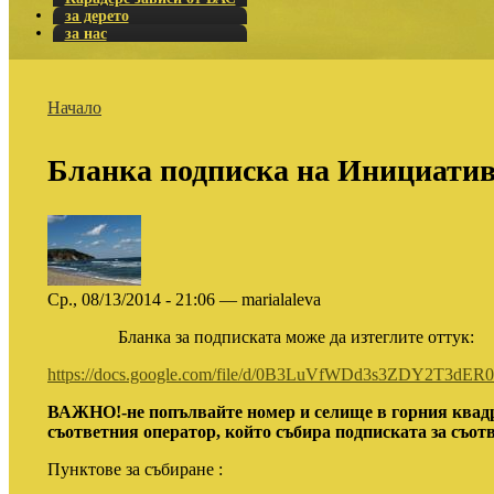
за дерето
за нас
Начало
Бланка подписка на Инициатив
Ср., 08/13/2014 - 21:06 — marialaleva
Бланка за подписката може да изтеглите оттук:
https://docs.google.com/file/d/0B3LuVfWDd3s3ZDY2T3dER
ВАЖНО!-не попълвайте номер и селище в горния квадр
съответния оператор, който събира подписката за съо
Пунктове за събиране :