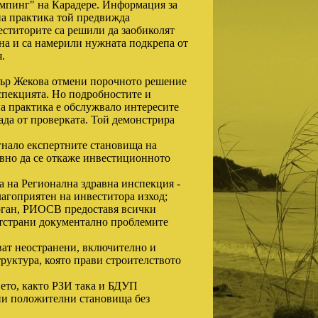
ъмпинг" на Карадере. Информация за
 на практика той предвижда
ститорите са решили да заобиколят
на и са намерили нужната подкрепа от
.
тър Жекова отмени порочното решение
пекцията. Но подробностите и
а практика е обслужвало интересите
лада от проверката. Той демонстрира
гнало експертните становища на
авно да се откаже инвестиционното
 на Регионална здравна инспекция -
лагоприятен на инвеститора изход;
орган, РИОСВ предоставя всички
 отстрани документално проблемите
ват неостранени, включително и
руктура, която прави строителството
ието, както РЗИ така и БДУП
ни положителни становища без