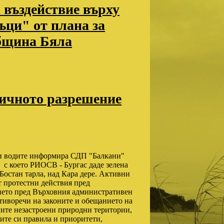
а въздействие върху
ъци" от плана за
община Бяла
ичното разрешение
 и водите информира СДП "Балкани"
, с което РИОСВ - Бургас даде зелена
Бостан тарла, над Кара дере. Активни
 протестни действия пред
ието пред Върховния административен
тиворечи на законите и обещанието на
ните незастроени природни територии,
ните си правила и приоритети,