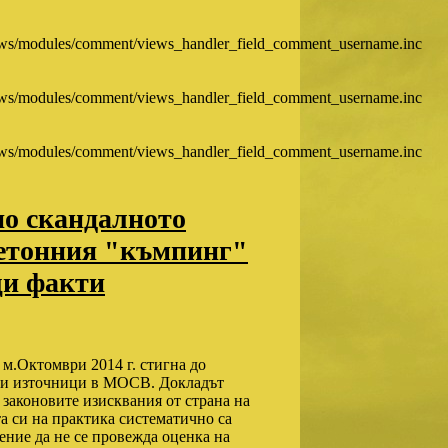
ws/modules/comment/views_handler_field_comment_username.inc
ws/modules/comment/views_handler_field_comment_username.inc
ws/modules/comment/views_handler_field_comment_username.inc
о скандалното
бетонния "къмпинг"
и факти
м.Октомври 2014 г. стигна до
ни източници в МОСВ. Докладът
законовите изисквания от страна на
а си на практика систематично са
ение да не се провежда оценка на