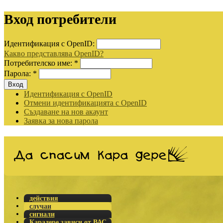
Вход потребители
Идентификация с OpenID:
Какво представлява OpenID?
Потребителско име:
*
Парола:
*
Идентификация с OpenID
Отмени идентификацията с OpenID
Създаване на нов акаунт
Заявка за нова парола
действия
случаи
сигнали
Карадере зависи от ВАС