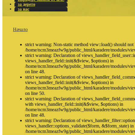
за дерето
за нас
Начало
strict warning: Non-static method view::load() should not b
/home/ncm3meazfw9g/public_html/karadere/modules/view
strict warning: Declaration of views_handler_field_user::i
views_handler_field::init(&$view, $options) in
/home/ncm3meazfw9g/public_html/karadere/modules/views
on line 48.
strict warning: Declaration of views_handler_field_comme
views_handler_field::init(&$view, $options) in
/home/ncm3meazfw9g/public_html/karadere/modules/vie
on line 50.
strict warning: Declaration of views_handler_field_comm
with views_handler_field::init(&$view, $options) in
/home/ncm3meazfw9g/public_html/karadere/modules/vie
on line 48.
strict warning: Declaration of views_handler_filter::optio
views_handler::options_validate($form, &$form_state) in
/home/ncm3meazfw9g/public_html/karadere/modules/views