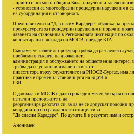
- прието е писмо от община Бяла, получено и заведено изв
- установени са многообразни процедурни нарушения в с
на субординация и отговорност.
Представители на "Да спасим Карадере" обявиха на преск
прокуратурата за процедурни нарушения и порочни прак
даването на становища в Регионалната инспекция по околн
констатирани в доклада на МОСВ, предаде БТА.
Смятаме, че главният прокурор трябва да разследва случа
проблеми в тъканта на държавната
администрация и обслужването на обществения интерес, 
трябва да се установи има ли натиск от
инвеститора върху служителите на РИОСВ-Бургас, има ли
практика е променил становищата на БДУВ и
РЗИ.
С доклада си МОСВ е дало срок един месец /до края на но
изпълни препоръките и да
реорганизира работата си, за да не се допускат подобни п
координатор на гражданската инициатива
"Да спасим Карадере". По думите й в резултат има и отст
Анонимен