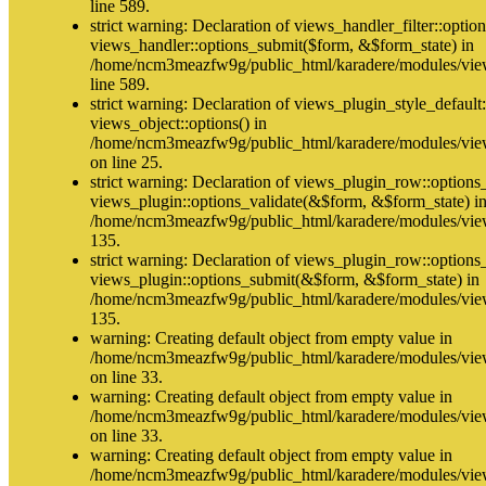
line 589.
strict warning: Declaration of views_handler_filter::opti
views_handler::options_submit($form, &$form_state) in
/home/ncm3meazfw9g/public_html/karadere/modules/views
line 589.
strict warning: Declaration of views_plugin_style_default
views_object::options() in
/home/ncm3meazfw9g/public_html/karadere/modules/views
on line 25.
strict warning: Declaration of views_plugin_row::options
views_plugin::options_validate(&$form, &$form_state) i
/home/ncm3meazfw9g/public_html/karadere/modules/view
135.
strict warning: Declaration of views_plugin_row::options
views_plugin::options_submit(&$form, &$form_state) in
/home/ncm3meazfw9g/public_html/karadere/modules/view
135.
warning: Creating default object from empty value in
/home/ncm3meazfw9g/public_html/karadere/modules/vie
on line 33.
warning: Creating default object from empty value in
/home/ncm3meazfw9g/public_html/karadere/modules/vie
on line 33.
warning: Creating default object from empty value in
/home/ncm3meazfw9g/public_html/karadere/modules/vie