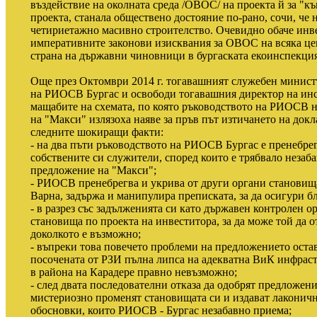
въздействие на околната среда /ОВОС/ на проекта й за "к
проекта, станала обществено достояние по-рано, сочи, че
четириетажно масивно строителство. Очевидно обаче инве
императивните законови изисквания за ОВОС на всяка це
страна на държавни чиновници в бургаската екоинспекция
Още през Октомври 2014 г. тогавашният служебен минис
на РИОСВ Бургас и освободи тогавашния директор на инс
мащабите на схемата, по която ръководството на РИОСВ н
на "Макси" излязоха наяве за пръв път изтичането на док
следните шокиращи факти:
- на два пъти ръководството на РИОСВ Бургас е пренебре
собствените си служители, според които е трябвало незаб
предложение на "Макси";
- РИОСВ пренебрегва и укрива от други органи становища
Варна, задържа и манипулира преписката, за да осигури б
- в разрез със задълженията си като държавен контролен 
становища по проекта на инвеститора, за да може той да
доколкото е възможно;
- въпреки това повечето проблеми на предложението оста
посочената от РЗИ пълна липса на адекватна ВиК инфраст
в района на Карадере правно невъзможно;
- след двата последователни отказа да одобрят предложен
мистериозно променят становищата си и издават лаконич
обосновки, които РИОСВ - Бургас незабавно приема;