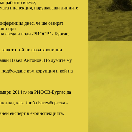
ън работно време;
амата инспекция, нарушаващи линиите
онференция днес, че ще сезират
тики при
а среда и води /РИОСВ/ - Бургас,
я, защото той показва хронични
заяви Павел Антонов. По думите му
 подбуждане към корупция и кой на
ември 2014 г./ на РИОСВ-Бургас да
рактики, каза Люба Батембергска -
ранен експерт в екоинспекцията.