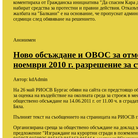
коментираха от Гражданска инициатива "Да спасим Кара д
набират средства за протестни и правни действия. Отказът
жалбата на "Балкани" е на основание, че пропуснат админ
седмици след обявяване на решението.
Анонимен
Ново обсъждане и ОВОС за отм
ноември 2010 г. разрешение за 
Автор:
kdAdmin
На 26 май РИОСВ Бургас обяви на сайта си предстоящо о
за оценка на въздействие на околната среда за строеж в м
обществено обсъждане на 14.06.2011 г. от 11.00 ч. в сград
Бяла.
Пълният текст на съобщението на страницата на РИОСВ г
Организирана среща за обществено обсъждане на доклад
предложение "Изграждане на курортни сгради в поземле