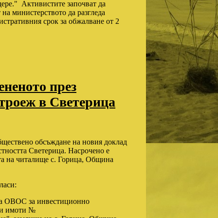
ере." Активистите започват да
 на министерството да разгледа
истративния срок за обжалване от 2
ененото през
строеж в Светерица
бществено обсъждане на новия доклад
естността Светерица. Насрочено е
ата на читалище с. Горица, Община
ласи:
 за ОВОС за инвестиционно
ни имоти №