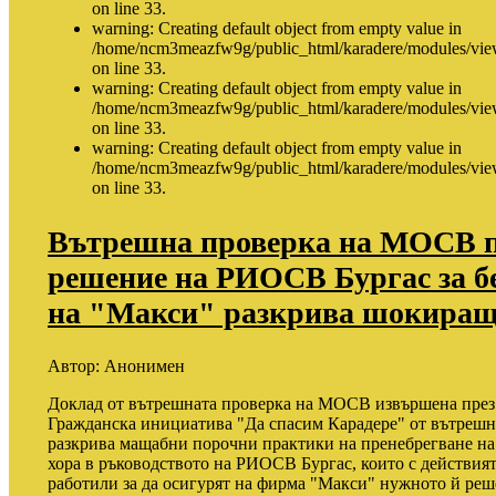
on line 33.
warning: Creating default object from empty value in
/home/ncm3meazfw9g/public_html/karadere/modules/vie
on line 33.
warning: Creating default object from empty value in
/home/ncm3meazfw9g/public_html/karadere/modules/vie
on line 33.
warning: Creating default object from empty value in
/home/ncm3meazfw9g/public_html/karadere/modules/vie
on line 33.
Вътрешна проверка на МОСВ п
решение на РИОСВ Бургас за 
на "Макси" разкрива шокиращ
Автор:
Анонимен
Доклад от вътрешната проверка на МОСВ извършена през 
Гражданска инициатива "Да спасим Карадере" от вътреш
разкрива мащабни порочни практики на пренебрегване на 
хора в ръководството на РИОСВ Бургас, които с действият
работили за да осигурят на фирма "Макси" нужното й реш