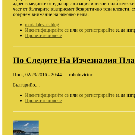
адрес в медиите от една организация и някои политически л
част от българите възприемат безкритично тези клевети, с
обърнем внимание на няколко неща:
marialaleva's blog
Идентифицирайте се
или
се регистрирайте
за да изп
Прочетете повече
По Следите На Изчезналия Пл
Пон., 02/29/2016 - 20:44 — robotovictor
Българийо,...
Идентифицирайте се
или
се регистрирайте
за да изп
Прочетете повече