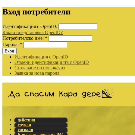
Вход потребители
Идентификация с OpenID:
Какво представлява OpenID?
Потребителско име:
*
Парола:
*
Идентификация с OpenID
Отмени идентификацията с OpenID
Създаване на нов акаунт
Заявка за нова парола
действия
случаи
сигнали
Карадере зависи от ВАС