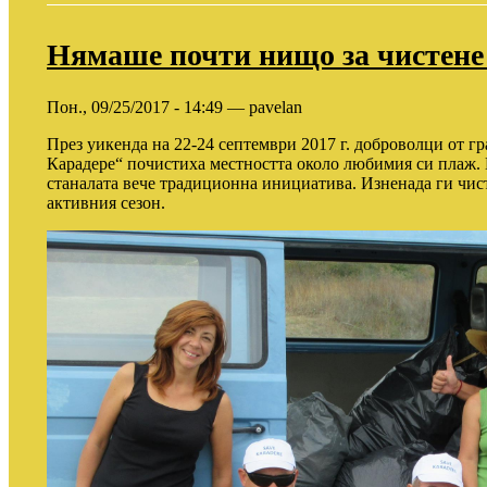
Нямаше почти нищо за чистене
Пон., 09/25/2017 - 14:49 — pavelan
През уикенда на 22-24 септември 2017 г. доброволци от 
Карадере“ почистиха местността около любимия си плаж. 
станалата вече традиционна инициатива. Изненада ги чист
активния сезон.