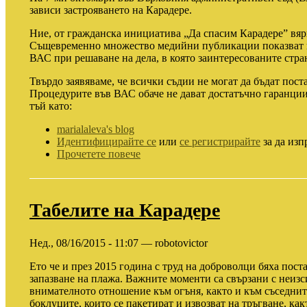
зависи застрояването на Карадере.
Ние, от гражданска инициатива „Да спасим Карадере” вяр
Същевременно множество медийни публикации показват п
ВАС при решаване на дела, в която заинтересованите стран
Твърдо заявяваме, че всички съдии не могат да бъдат пост
Процедурите във ВАС обаче не дават достатъчно гаранции
тъй като:
marialaleva's blog
Идентифицирайте се
или
се регистрирайте
за да изп
Прочетете повече
Табелите на Карадере
Нед., 08/16/2015 - 11:07 — robotovictor
Ето че и през 2015 година с труд на доброволци бяха пост
запазване на плажа. Важните моменти са свързани с неизс
внимателното отношение към огъня, както и към съседнит
боклуците, които се пакетират и извозват на тръгване, как