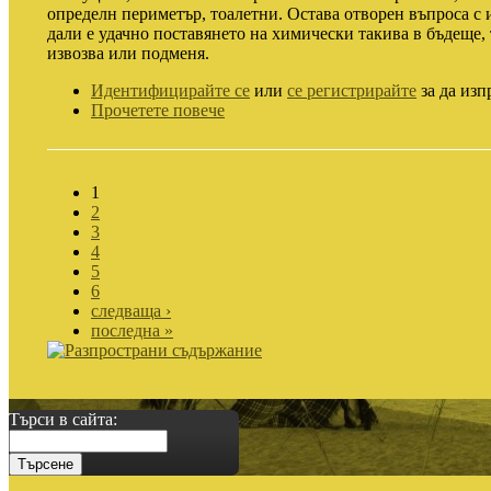
определн периметър, тоалетни. Остава отворен въпроса с 
дали е удачно поставянето на химически такива в бъдеще, 
извозва или подменя.
Идентифицирайте се
или
се регистрирайте
за да изп
Прочетете повече
1
2
3
4
5
6
следваща ›
последна »
Търси в сайта: