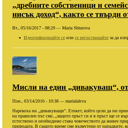
„дребните собственици и семейс
нисък доход“, както се твърди 
Вт., 05/16/2017 - 08:29 — Maria Shturova
Идентифицирайте се
или
се регистрирайте
за да изп
Мисли на един „дивакуващ“, о
Пон., 03/14/2016 - 10:38 — marialaleva
Нарекоха ни „дивакуващи“. Етикет, който цели да ни прин
на правилен път сме, „защото пръст си и в пръст ще се въ
естествено и необходимо става човечеството да живее при
природата. В същото време сме възмутени от нападките, к