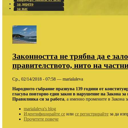
за дерето
за нас
Законността не трябва да е зал
правителството, нито на частн
Ср., 02/14/2018 - 07:58 — marialaleva
Народното събрание празнува 139 години от конституи
гласува повторно един закон в нарушение на Закона за
Правилника си за работа
, а именно промените в Закона з
marialaleva's blog
Идентифицирайте се
или
се регистрирайте
за да изп
Прочетете повече