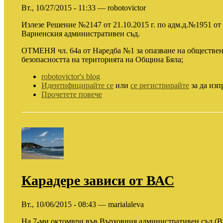
Вт., 10/27/2015 - 11:33 — robotovictor
Излезе Решение №2147 от 21.10.2015 г. по адм.д.№1951 от 
Варненския административен съд.
ОТМЕНЯ чл. 64а от Наредба №1 за опазване на обществен
безопасността на територията на Община Бяла;
robotovictor's blog
Идентифицирайте се
или
се регистрирайте
за да изп
Прочетете повече
Карадере зависи от ВАС
Вт., 10/06/2015 - 08:43 — marialaleva
На 7-ми октомври във Върховния административен съд (ВАС