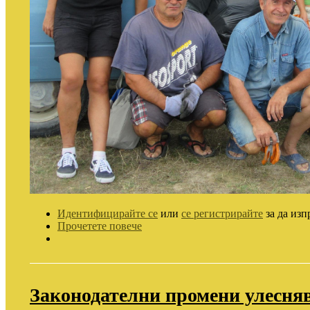
Идентифицирайте се
или
се регистрирайте
за да изп
Прочетете повече
Законодателни промени улесняв