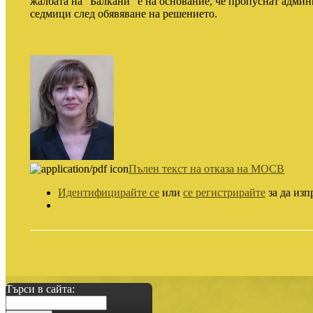
жалбата на "Балкани" е на основание, че пропуснат админ
седмици след обявяване на решението.
Пълен текст на отказа на МОСВ
Идентифицирайте се
или
се регистрирайте
за да изп
Търси в сайта: