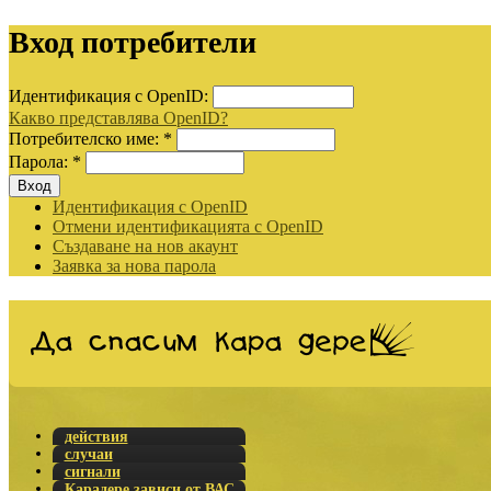
Вход потребители
Идентификация с OpenID:
Какво представлява OpenID?
Потребителско име:
*
Парола:
*
Идентификация с OpenID
Отмени идентификацията с OpenID
Създаване на нов акаунт
Заявка за нова парола
действия
случаи
сигнали
Карадере зависи от ВАС