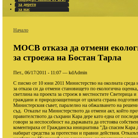
за дерето
за нас
Начало
МОСВ отказа да отмени еколог
за строежа на Бостан Тарла
Пет., 06/17/2011 - 11:07 — kdAdmin
С писмо от 10 юни 2011 Министерство на околната среда
за отказа си да отмени становището по екологична оценка
светлина на проекта за строеж в местностите Светерица и 
граждани и природозащитници от цялата страна подготвят
Министерския съвет, паралелно на обжалването на решен
съд. Отказът на Министерството да отмени акт, който про
правителството да съхрани Кара дере като една от послед
говори за неспособност на държавата да отстоява собстве
коментираха от Гражданска инициатива "Да спасим Кара д
набират средства за протестни и правни действия. Отказът