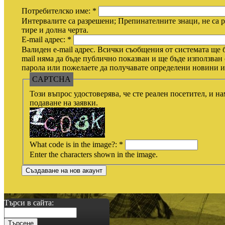
Потребителско име:
*
Интервалите са разрешени; Препинателните знаци, не са р
тире и долна черта.
E-mail адрес:
*
Валиден e-mail адрес. Всички съобщения от системата ще б
mail няма да бъде публично показван и ще бъде използван 
парола или пожелаете да получавате определени новини ил
CAPTCHA
Този въпрос удостоверява, че сте реален посетител, и н
подаване на заявки.
What code is in the image?:
*
Enter the characters shown in the image.
Търси в сайта: