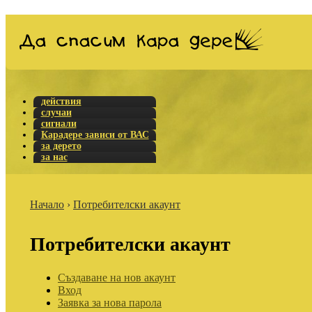
действия
случаи
сигнали
Карадере зависи от ВАС
за дерето
за нас
Начало
›
Потребителски акаунт
Потребителски акаунт
Създаване на нов акаунт
Вход
Заявка за нова парола