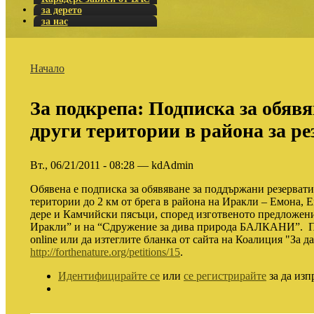
за дерето
за нас
Начало
За подкрепа: Подписка за обявя
други територии в района за ре
Вт., 06/21/2011 - 08:28 — kdAdmin
Обявена е подписка за обявяване за поддържани резерват
територии до 2 км от брега в района на Иракли – Емона, 
дере и Камчийски пясъци, според изготвеното предложени
Иракли” и на “Сдружение за дива природа БАЛКАНИ”. 
online или да изтеглите бланка от сайта на Коалиция "За д
http://forthenature.org/petitions/15
.
Идентифицирайте се
или
се регистрирайте
за да изп