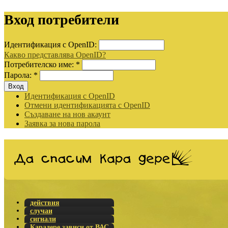
Вход потребители
Идентификация с OpenID:
Какво представлява OpenID?
Потребителско име:
*
Парола:
*
Идентификация с OpenID
Отмени идентификацията с OpenID
Създаване на нов акаунт
Заявка за нова парола
действия
случаи
сигнали
Карадере зависи от ВАС