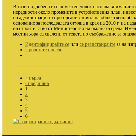
В този подробен сигнал местен човек насочва вниманието
нередности около промените в устройствения план, инвес
на админстрацията при организацията на обществено обс
основание за последвалата отмяна в края на 2010 г. на и
на строителство от Министерство на околната среда. Имен
местни хора са свалени от текста по съображение за опазв
Идентифицирайте се
или
се регистрирайте
за да изп
Прочетете повече
« първа
‹ предишна
1
2
3
4
5
6