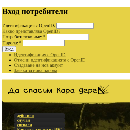
Вход потребители
Идентификация с OpenID:
Какво представлява OpenID?
Потребителско име:
*
Парола:
*
Идентификация с OpenID
Отмени идентификацията с OpenID
Създаване на нов акаунт
Заявка за нова парола
действия
случаи
сигнали
Карадере зависи от ВАС