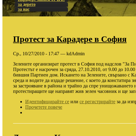
за дерето
за нас
Протест за Карадере в София
Ср., 10/27/2010 - 17:47 — kdAdmin
Зелените организират протест в София под надслов "За Пи
Протестът е насрочен за сряда, 27.10.2010, от 9.00 до 10.0
бившия Партиен дом. Искането на Зелените, свързано с Ка
среда и водите да издаде решение, с което да констатира 
за застрояване в района и трайно да спре унищожаването н
протестиращите ще направят жив зелен часовник и ще зап
Идентифицирайте се
или
се регистрирайте
за да изп
Прочетете повече