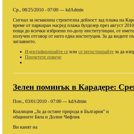
Ср., 08/25/2010 - 07:00 — kdAdmin
Сигнал за незаконна строителна дейност зад плажа на Кара
време от паркиран насред плажа булдозер през август 2010
поща до всички изброени по-долу институтиции, от името 
получен отговор от нито една институция. За да видите пъ
заглавието.
Идентифицирайте се
или
се регистрирайте
за да изп
Прочетете повече
Зелен поминък в Карадере: Ср
Пон., 03/01/2010 - 07:00 — kdAdmin
Коалиция „За да остане природа в България” и
общините Бяла и Долни Чифлик
Ви канят на