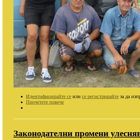
Идентифицирайте се
или
се регистрирайте
за да изп
Прочетете повече
Законодателни промени улесняв