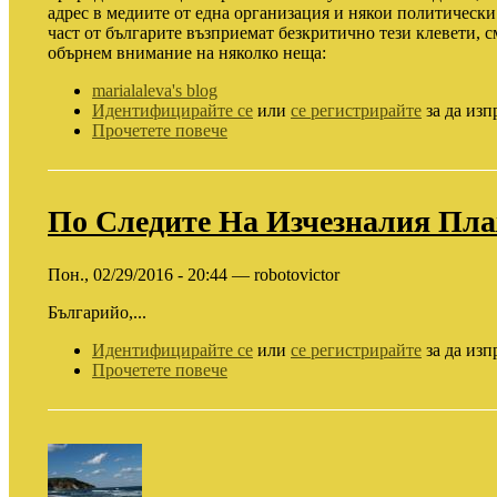
адрес в медиите от една организация и някои политически л
част от българите възприемат безкритично тези клевети, с
обърнем внимание на няколко неща:
marialaleva's blog
Идентифицирайте се
или
се регистрирайте
за да изп
Прочетете повече
По Следите На Изчезналия Пл
Пон., 02/29/2016 - 20:44 — robotovictor
Българийо,...
Идентифицирайте се
или
се регистрирайте
за да изп
Прочетете повече