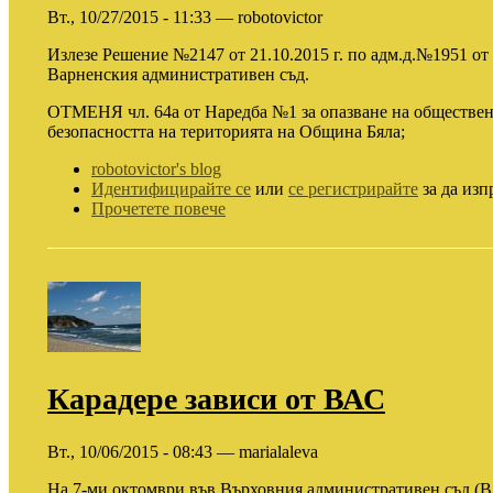
Вт., 10/27/2015 - 11:33 — robotovictor
Излезе Решение №2147 от 21.10.2015 г. по адм.д.№1951 от 
Варненския административен съд.
ОТМЕНЯ чл. 64а от Наредба №1 за опазване на обществен
безопасността на територията на Община Бяла;
robotovictor's blog
Идентифицирайте се
или
се регистрирайте
за да изп
Прочетете повече
Карадере зависи от ВАС
Вт., 10/06/2015 - 08:43 — marialaleva
На 7-ми октомври във Върховния административен съд (ВАС