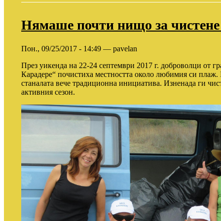
Нямаше почти нищо за чистене
Пон., 09/25/2017 - 14:49 — pavelan
През уикенда на 22-24 септември 2017 г. доброволци от 
Карадере“ почистиха местността около любимия си плаж. 
станалата вече традиционна инициатива. Изненада ги чист
активния сезон.