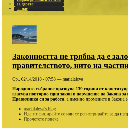
за дерето
за нас
Законността не трябва да е зал
правителството, нито на частн
Ср., 02/14/2018 - 07:58 — marialaleva
Народното събрание празнува 139 години от конституи
гласува повторно един закон в нарушение на Закона за
Правилника си за работа
, а именно промените в Закона з
marialaleva's blog
Идентифицирайте се
или
се регистрирайте
за да изп
Прочетете повече