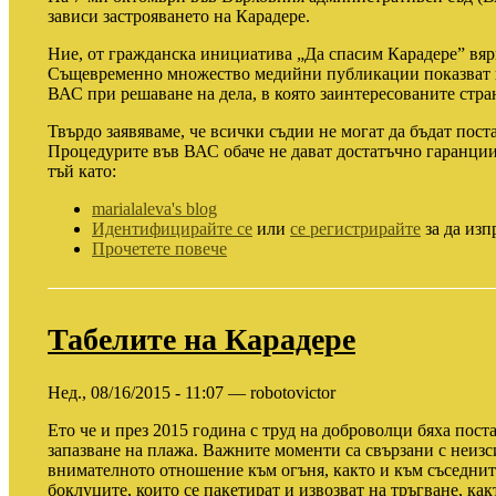
зависи застрояването на Карадере.
Ние, от гражданска инициатива „Да спасим Карадере” вяр
Същевременно множество медийни публикации показват п
ВАС при решаване на дела, в която заинтересованите стран
Твърдо заявяваме, че всички съдии не могат да бъдат пост
Процедурите във ВАС обаче не дават достатъчно гаранции
тъй като:
marialaleva's blog
Идентифицирайте се
или
се регистрирайте
за да изп
Прочетете повече
Табелите на Карадере
Нед., 08/16/2015 - 11:07 — robotovictor
Ето че и през 2015 година с труд на доброволци бяха пост
запазване на плажа. Важните моменти са свързани с неизс
внимателното отношение към огъня, както и към съседнит
боклуците, които се пакетират и извозват на тръгване, как