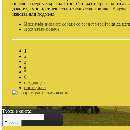
определн периметър, тоалетни. Остава отворен въпроса с 
дали е удачно поставянето на химически такива в бъдеще, 
извозва или подменя.
Идентифицирайте се
или
се регистрирайте
за да изп
Прочетете повече
1
2
3
4
5
6
следваща ›
последна »
Търси в сайта: