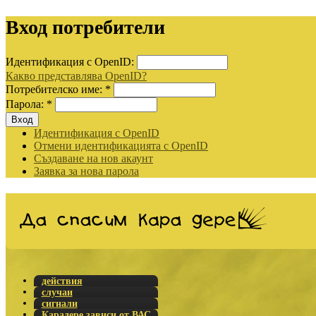
Вход потребители
Идентификация с OpenID:
Какво представлява OpenID?
Потребителско име:
*
Парола:
*
Идентификация с OpenID
Отмени идентификацията с OpenID
Създаване на нов акаунт
Заявка за нова парола
действия
случаи
сигнали
Карадере зависи от ВАС