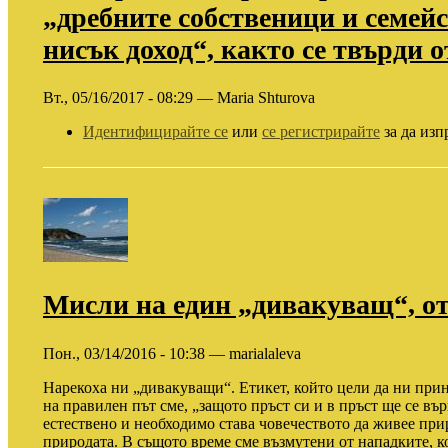
„дребните собственици и семейс
нисък доход“, както се твърди 
Вт., 05/16/2017 - 08:29 — Maria Shturova
Идентифицирайте се
или
се регистрирайте
за да изп
Мисли на един „дивакуващ“, о
Пон., 03/14/2016 - 10:38 — marialaleva
Нарекоха ни „дивакуващи“. Етикет, който цели да ни прин
на правилен път сме, „защото пръст си и в пръст ще се въ
естествено и необходимо става човечеството да живее при
природата. В същото време сме възмутени от нападките, к